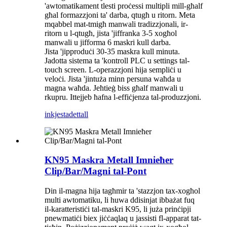
'awtomatikament tlesti proċessi multipli mill-għalf
għal formazzjoni ta' darba, qtugħ u ritorn. Meta
mqabbel mat-tmigħ manwali tradizzjonali, ir-
ritorn u l-qtugħ, jista 'jiffranka 3-5 xogħol
manwali u jifforma 6 maskri kull darba.
Jista 'jipproduċi 30-35 maskra kull minuta.
Jadotta sistema ta 'kontroll PLC u settings tal-
touch screen. L-operazzjoni hija sempliċi u
veloċi. Jista 'jintuża minn persuna waħda u
magna waħda. Jeħtieġ biss għalf manwali u
rkupru. Ittejjeb ħafna l-effiċjenza tal-produzzjoni.
inkjesta
dettall
KN95 Maskra Metall Imnieħer
Clip/Bar/Magni tal-Pont
Din il-magna hija tagħmir ta 'stazzjon tax-xogħol
multi awtomatiku, li huwa ddisinjat ibbażat fuq
il-karatteristiċi tal-maskri K95, li juża prinċipji
pnewmatiċi biex jiċċaqlaq u jassisti fl-apparat tat-