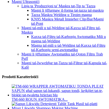
Magni Ultrasoniċi
Linja ta 'Produzzjoni ta' Maskra tat-Tip ta 'Tazza
Magni li jiffurmaw il-forma tat-tazza tal-maskra
Tazza Maskra Welding u Tirqim magna
KN95 Maskra Metall Imnieħer Clip/Bar/Magni
tal-Pont
Magni tal-mili u tal-Welding tal-Kaxxa tal-Filtru tal-
Maskra
Kaxxa tal-Filtru tal-Karbonju Awtomatiku Mili u
magna tal-Welding
Magna tal-mili u tal-Welding tal-Kaxxa tal-Filtru
tal-Karbonju semi-awtomatiku
Magni li jiffurmaw Awtomatiku tal-Qoton Filtru Trab
Puff
Magni tal-Iwweldjar tat-Tazza tal-Filtrar tal-Kapsula tal-
Kafè
Prodotti Karatteristiċi
TM-660 ROUN AWTOMATIKA...