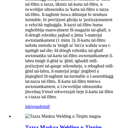
tal-filtru u tazza, tikmix tal-karta tal-filtru, u
iwweldjar ultrasoniku ta 'karta tal-filtru u tazza
tal-filtru. It-tagħmir huwa ddisinjat bi struttura
turntable, bi preċiżjoni għolja ta 'pożizzjonament
u veloċità mgħaġġla. It-tazzi tal-filtru huma
mgħobbija manwalment fil-magażin tal-għalf, u
d-driegħ robotiku jaqbad u jitma 'l-materjal
awtomatikament (1 minn 3); Il-karta tal-filtru
tadotta metodu ta 'tmigħ ta' biċċa waħda wara t-
tqattigħ tad-die; Id-driegħ robotiku tal-għalf
awtomatiku tal-karta tal-filtru awtomatikament il-
labra tmigħ il-ġbid ta 'ġbid, tgħaddi mill-
pożizzjoni tal-gauge sekondarja, u mbagħad mill-
ġbid tal-labra, il-materjal jerġa' jinġibed u
jitqiegħed fit-tagħmir tat-turntable u l-assemblaġġ
tat-tazza tal-filtru. Il-karta tal-filtru tintewa
awtomatikament, u l-iwweldjar ultrasoniku
jitwettaq b'mod sekwenzjali bejn il-karta tal-filtru
u t-tazza tal-filtru.
inkjesta
dettall
Tazza Maskra Welding u Tirqim