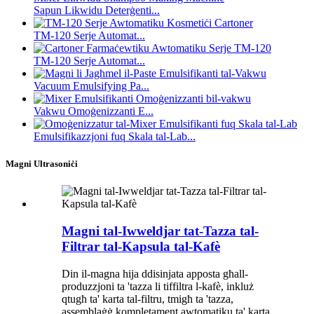
Sapun Likwidu Deterġenti...
TM-120 Serje Automat...
TM-120 Serje Automat...
Vacuum Emulsifying Pa...
Vakwu Omoġenizzanti E...
Emulsifikazzjoni fuq Skala tal-Lab...
Magni Ultrasoniċi
Magni tal-Iwweldjar tat-Tazza tal-
Filtrar tal-Kapsula tal-Kafè
Din il-magna hija ddisinjata apposta għall-
produzzjoni ta 'tazza li tiffiltra l-kafè, inkluż
qtugħ ta' karta tal-filtru, tmigħ ta 'tazza,
assemblaġġ kompletament awtomatiku ta' karta