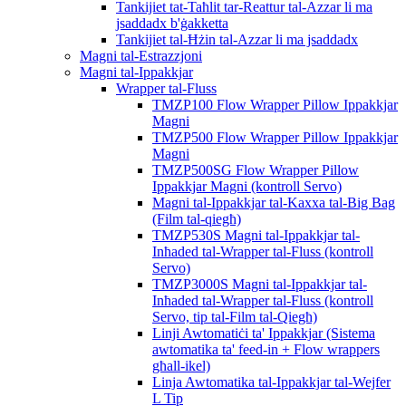
Tankijiet tat-Taħlit tar-Reattur tal-Azzar li ma
jsaddadx b'ġakketta
Tankijiet tal-Ħżin tal-Azzar li ma jsaddadx
Magni tal-Estrazzjoni
Magni tal-Ippakkjar
Wrapper tal-Fluss
TMZP100 Flow Wrapper Pillow Ippakkjar
Magni
TMZP500 Flow Wrapper Pillow Ippakkjar
Magni
TMZP500SG Flow Wrapper Pillow
Ippakkjar Magni (kontroll Servo)
Magni tal-Ippakkjar tal-Kaxxa tal-Big Bag
(Film tal-qiegħ)
TMZP530S Magni tal-Ippakkjar tal-
Inħaded tal-Wrapper tal-Fluss (kontroll
Servo)
TMZP3000S Magni tal-Ippakkjar tal-
Inħaded tal-Wrapper tal-Fluss (kontroll
Servo, tip tal-Film tal-Qiegħ)
Linji Awtomatiċi ta' Ippakkjar (Sistema
awtomatika ta' feed-in + Flow wrappers
għall-ikel)
Linja Awtomatika tal-Ippakkjar tal-Wejfer
L Tip