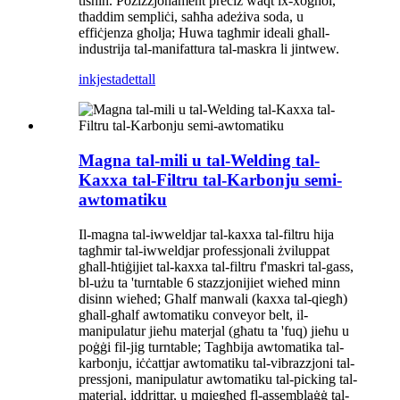
tisħin. Pożizzjonament preċiż waqt ix-xogħol,
tħaddim sempliċi, saħħa adeżiva soda, u
effiċjenza għolja; Huwa tagħmir ideali għall-
industrija tal-manifattura tal-maskra li jintwew.
inkjesta
dettall
Magna tal-mili u tal-Welding tal-
Kaxxa tal-Filtru tal-Karbonju semi-
awtomatiku
Il-magna tal-iwweldjar tal-kaxxa tal-filtru hija
tagħmir tal-iwweldjar professjonali żviluppat
għall-ħtiġijiet tal-kaxxa tal-filtru f'maskri tal-gass,
bl-użu ta 'turntable 6 stazzjonijiet wieħed minn
disinn wieħed; Għalf manwali (kaxxa tal-qiegħ)
għall-għalf awtomatiku conveyor belt, il-
manipulatur jieħu materjal (għatu ta 'fuq) jieħu u
poġġi fil-jig turntable; Tagħbija awtomatika tal-
karbonju, iċċattjar awtomatiku tal-vibrazzjoni tal-
pressjoni, manipulatur awtomatiku tal-picking tal-
materjal, iddrittar, u mqiegħed fl-assemblaġġ tal-