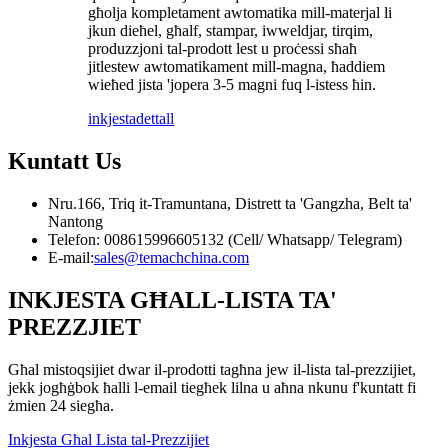
għolja kompletament awtomatika mill-materjal li
jkun dieħel, għalf, stampar, iwweldjar, tirqim,
produzzjoni tal-prodott lest u proċessi sħaħ
jitlestew awtomatikament mill-magna, ħaddiem
wieħed jista 'jopera 3-5 magni fuq l-istess ħin.
inkjesta
dettall
Kuntatt
Us
Nru.166, Triq it-Tramuntana, Distrett ta 'Gangzha, Belt ta'
Nantong
Telefon: 008615996605132 (Cell/ Whatsapp/ Telegram)
E-mail:
sales@temachchina.com
INKJESTA GĦALL-LISTA TA'
PREZZJIET
Għal mistoqsijiet dwar il-prodotti tagħna jew il-lista tal-prezzijiet,
jekk jogħġbok ħalli l-email tiegħek lilna u aħna nkunu f'kuntatt fi
żmien 24 siegħa.
Inkjesta Għal Lista tal-Prezzijiet