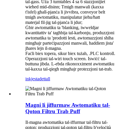
tal-gass. Uża 3 turntables 4 sa 6 stazzjonijiet
wieħed mid-disinn; Tmigħ manwali (kaxxa
t'isfel) għall-pjanċa li jivvibra, conveyor belt
tmigħ awtomatiku, manipulatur jieħu/ħatt
materjal fil-jig tal-pjanċa li jdur;
Ġbir awtomatiku ta 'blanking, iwweldjar
kwantitattiv ta' tagħbija tal-karbonju, produzzjoni
awtomatika ta 'prodotti lesti, awtomazzjoni sħiħa
mingħajr parteċipazzjoni manwali, ħaddiem jista'
jħares lejn il-magna.
Faċli biex topera, sikur biex tużah, .PLC kontroll.
Operazzjoni tal-wiri touch screen. Iswiċċ tal-
buttuna jibda. L-ebda rikonoxximent awtomatiku
tal-kaxxa tal-qiegħ mingħajr protezzjoni tat-trab.
inkjesta
dettall
Magni li jiffurmaw Awtomatiku tal-
Qoton Filtru Trab Puff
Il-magna awtomatika tal-iffurmar tal-filtru tal-
qoton: produzzjoni tal-qoton tal-filtru b'veloċità