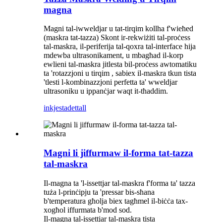
magna
Magni tal-iwweldjar u tat-tirqim kollha f'wieħed
(maskra tat-tazza) Skont ir-rekwiżiti tal-proċess
tal-maskra, il-periferija tal-qoxra tal-interface hija
mdewba ultrasonikament, u mbagħad il-korp
ewlieni tal-maskra jitlesta bil-proċess awtomatiku
ta 'rotazzjoni u tirqim , sabiex il-maskra tkun tista
'tlesti l-kombinazzjoni perfetta ta' wweldjar
ultrasoniku u ippanċjar waqt it-tħaddim.
inkjesta
dettall
Magni li jiffurmaw il-forma tat-tazza
tal-maskra
Il-magna ta 'l-issettjar tal-maskra f'forma ta' tazza
tuża l-prinċipju ta 'pressar bis-sħana
b'temperatura għolja biex tagħmel il-biċċa tax-
xogħol iffurmata b'mod sod.
Il-magna tal-issettjar tal-maskra tista