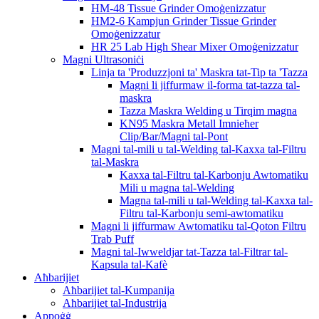
HM-48 Tissue Grinder Omoġenizzatur
HM2-6 Kampjun Grinder Tissue Grinder
Omoġenizzatur
HR 25 Lab High Shear Mixer Omoġenizzatur
Magni Ultrasoniċi
Linja ta 'Produzzjoni ta' Maskra tat-Tip ta 'Tazza
Magni li jiffurmaw il-forma tat-tazza tal-
maskra
Tazza Maskra Welding u Tirqim magna
KN95 Maskra Metall Imnieħer
Clip/Bar/Magni tal-Pont
Magni tal-mili u tal-Welding tal-Kaxxa tal-Filtru
tal-Maskra
Kaxxa tal-Filtru tal-Karbonju Awtomatiku
Mili u magna tal-Welding
Magna tal-mili u tal-Welding tal-Kaxxa tal-
Filtru tal-Karbonju semi-awtomatiku
Magni li jiffurmaw Awtomatiku tal-Qoton Filtru
Trab Puff
Magni tal-Iwweldjar tat-Tazza tal-Filtrar tal-
Kapsula tal-Kafè
Aħbarijiet
Aħbarijiet tal-Kumpanija
Aħbarijiet tal-Industrija
Appoġġ