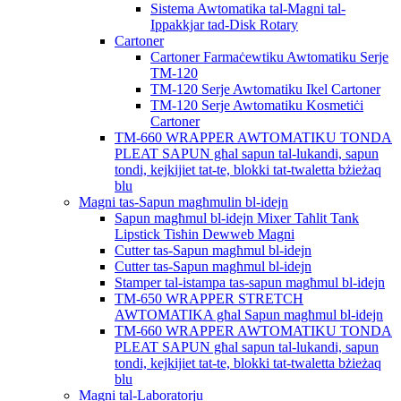
Sistema Awtomatika tal-Magni tal-
Ippakkjar tad-Disk Rotary
Cartoner
Cartoner Farmaċewtiku Awtomatiku Serje
TM-120
TM-120 Serje Awtomatiku Ikel Cartoner
TM-120 Serje Awtomatiku Kosmetiċi
Cartoner
TM-660 WRAPPER AWTOMATIKU TONDA
PLEAT SAPUN għal sapun tal-lukandi, sapun
tondi, kejkijiet tat-te, blokki tat-twaletta bżieżaq
blu
Magni tas-Sapun magħmulin bl-idejn
Sapun magħmul bl-idejn Mixer Taħlit Tank
Lipstick Tisħin Dewweb Magni
Cutter tas-Sapun magħmul bl-idejn
Cutter tas-Sapun magħmul bl-idejn
Stamper tal-istampa tas-sapun magħmul bl-idejn
TM-650 WRAPPER STRETCH
AWTOMATIKA għal Sapun magħmul bl-idejn
TM-660 WRAPPER AWTOMATIKU TONDA
PLEAT SAPUN għal sapun tal-lukandi, sapun
tondi, kejkijiet tat-te, blokki tat-twaletta bżieżaq
blu
Magni tal-Laboratorju