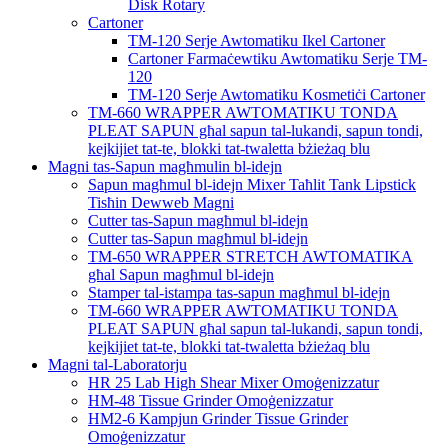
Disk Rotary
Cartoner
TM-120 Serje Awtomatiku Ikel Cartoner
Cartoner Farmaċewtiku Awtomatiku Serje TM-
120
TM-120 Serje Awtomatiku Kosmetiċi Cartoner
TM-660 WRAPPER AWTOMATIKU TONDA
PLEAT SAPUN għal sapun tal-lukandi, sapun tondi,
kejkijiet tat-te, blokki tat-twaletta bżieżaq blu
Magni tas-Sapun magħmulin bl-idejn
Sapun magħmul bl-idejn Mixer Taħlit Tank Lipstick
Tisħin Dewweb Magni
Cutter tas-Sapun magħmul bl-idejn
Cutter tas-Sapun magħmul bl-idejn
TM-650 WRAPPER STRETCH AWTOMATIKA
għal Sapun magħmul bl-idejn
Stamper tal-istampa tas-sapun magħmul bl-idejn
TM-660 WRAPPER AWTOMATIKU TONDA
PLEAT SAPUN għal sapun tal-lukandi, sapun tondi,
kejkijiet tat-te, blokki tat-twaletta bżieżaq blu
Magni tal-Laboratorju
HR 25 Lab High Shear Mixer Omoġenizzatur
HM-48 Tissue Grinder Omoġenizzatur
HM2-6 Kampjun Grinder Tissue Grinder
Omoġenizzatur