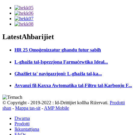
Latest
Aħbarijiet
HR 25 Omoġenizzatur għandu futur sabiħ
L-għażla tal-Ispezzjona Farmaċewtika Ideal...
Għażliet ta' navigazzjoni: L-għażla tal-ka...
Avvanzi fil-Kaxxa Awtomatika tal-Filtru tal-Karbonju F...
© Copyright - 2019-2022 : Id-Drittijiet kollha Riżervati.
Prodotti
sħan
-
Mappa tas-sit
-
AMP Mobile
Dwarna
Prodotti
Ikkuntattjana
FAQs