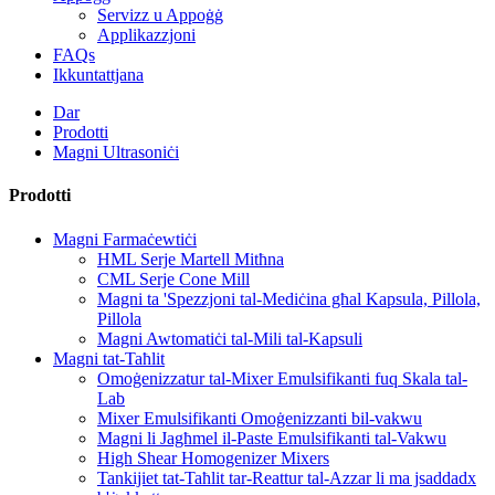
Servizz u Appoġġ
Applikazzjoni
FAQs
Ikkuntattjana
Dar
Prodotti
Magni Ultrasoniċi
Prodotti
Magni Farmaċewtiċi
HML Serje Martell Mitħna
CML Serje Cone Mill
Magni ta 'Spezzjoni tal-Mediċina għal Kapsula, Pillola,
Pillola
Magni Awtomatiċi tal-Mili tal-Kapsuli
Magni tat-Taħlit
Omoġenizzatur tal-Mixer Emulsifikanti fuq Skala tal-
Lab
Mixer Emulsifikanti Omoġenizzanti bil-vakwu
Magni li Jagħmel il-Paste Emulsifikanti tal-Vakwu
High Shear Homogenizer Mixers
Tankijiet tat-Taħlit tar-Reattur tal-Azzar li ma jsaddadx