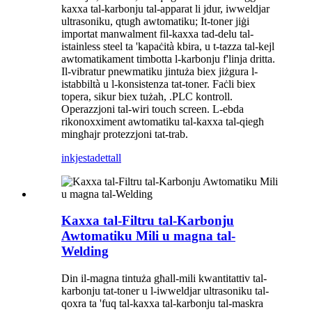
kaxxa tal-karbonju tal-apparat li jdur, iwweldjar
ultrasoniku, qtugħ awtomatiku; It-toner jiġi
importat manwalment fil-kaxxa tad-delu tal-
istainless steel ta 'kapaċità kbira, u t-tazza tal-kejl
awtomatikament timbotta l-karbonju f'linja dritta.
Il-vibratur pnewmatiku jintuża biex jiżgura l-
istabbiltà u l-konsistenza tat-toner. Faċli biex
topera, sikur biex tużah, .PLC kontroll.
Operazzjoni tal-wiri touch screen. L-ebda
rikonoxximent awtomatiku tal-kaxxa tal-qiegħ
mingħajr protezzjoni tat-trab.
inkjesta
dettall
Kaxxa tal-Filtru tal-Karbonju
Awtomatiku Mili u magna tal-
Welding
Din il-magna tintuża għall-mili kwantitattiv tal-
karbonju tat-toner u l-iwweldjar ultrasoniku tal-
qoxra ta 'fuq tal-kaxxa tal-karbonju tal-maskra