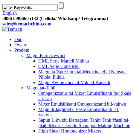
English
008615996605132 (Ċellula/ Whatsapp/ Telegramma)
sales@temachchina.com
Dar
Dwarna
Prodotti
Magni Farmaċewtiċi
HML Serje Martell Mitħna
CML Serje Cone Mill
Magni ta 'Spezzjoni tal-Mediċina għal Kapsula,
Pillola, Pillola
Magni Awtomatiċi tal-Mili tal-Kapsuli
Magni tat-Taħlit
Omoġenizzatur tal-Mixer Emulsifikanti fuq Skala
tal-Lab
Mixer Emulsifikanti Omoġenizzanti bil-vakwu
Magni li Jagħmel il-Paste Emulsifikanti tal-
Vakwu
Sapun Likwidu Deterġenti Taħlit Tank Ħasil ​​tal-
platti Mixer Likwidu Shampoo Making Machine
High Shear Homogenizer Mixers