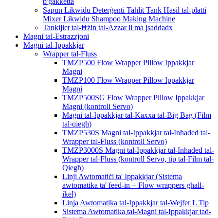
b'ġakketta
Sapun Likwidu Deterġenti Taħlit Tank Ħasil ​​tal-platti
Mixer Likwidu Shampoo Making Machine
Tankijiet tal-Ħżin tal-Azzar li ma jsaddadx
Magni tal-Estrazzjoni
Magni tal-Ippakkjar
Wrapper tal-Fluss
TMZP500 Flow Wrapper Pillow Ippakkjar
Magni
TMZP100 Flow Wrapper Pillow Ippakkjar
Magni
TMZP500SG Flow Wrapper Pillow Ippakkjar
Magni (kontroll Servo)
Magni tal-Ippakkjar tal-Kaxxa tal-Big Bag (Film
tal-qiegħ)
TMZP530S Magni tal-Ippakkjar tal-Inħaded tal-
Wrapper tal-Fluss (kontroll Servo)
TMZP3000S Magni tal-Ippakkjar tal-Inħaded tal-
Wrapper tal-Fluss (kontroll Servo, tip tal-Film tal-
Qiegħ)
Linji Awtomatiċi ta' Ippakkjar (Sistema
awtomatika ta' feed-in + Flow wrappers għall-
ikel)
Linja Awtomatika tal-Ippakkjar tal-Wejfer L Tip
Sistema Awtomatika tal-Magni tal-Ippakkjar tad-